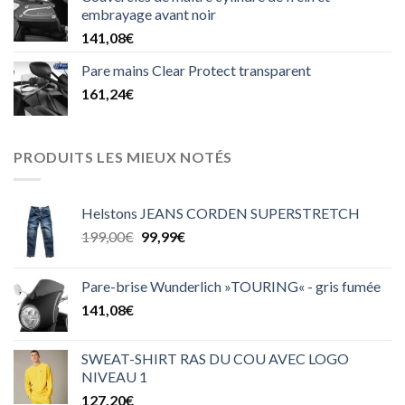
était :
est :
embrayage avant noir
45,00€.
39,90€.
141,08
€
Pare mains Clear Protect transparent
161,24
€
PRODUITS LES MIEUX NOTÉS
Helstons JEANS CORDEN SUPERSTRETCH
Le
Le
199,00
€
99,99
€
prix
prix
initial
actuel
Pare-brise Wunderlich »TOURING« - gris fumée
était :
est :
141,08
€
199,00€.
99,99€.
SWEAT-SHIRT RAS DU COU AVEC LOGO
NIVEAU 1
127,20
€