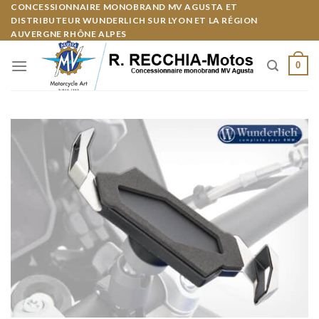
Skip
CONCESSIONNAIRE MONOBRAND MV AGUSTA ET
Panneau de gestion des cookies
DISTRIBUTEUR WUNDERLICH SUR LYON ET LA RÉGION
to
AUVERGNE RHÔNE ALPES
content
0