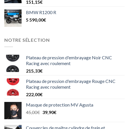
151,15
€
BMW R1200 R
5 590,00
€
NOTRE SÉLECTION
Plateau de pression d'embrayage Noir CNC
Racing avec roulement
215,33
€
Plateau de pression d'embrayage Rouge CNC
Racing avec roulement
222,00
€
Masque de protection MV Agusta
Le
Le
45,00
€
39,90
€
prix
prix
initial
actuel
Couvercles de maître cylindre de frein et