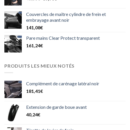
prix
prix
initial
actuel
Couvercles de maître cylindre de frein et
était :
est :
embrayage avant noir
45,00€.
39,90€.
141,08
€
Pare mains Clear Protect transparent
161,24
€
PRODUITS LES MIEUX NOTÉS
Complément de carénage latéral noir
181,41
€
Extension de garde boue avant
40,24
€