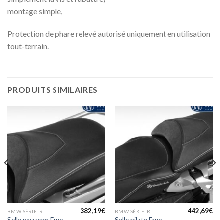
montage simple,
Protection de phare relevé autorisé uniquement en utilisation
tout-terrain.
PRODUITS SIMILAIRES
382,19
€
442,69
€
BMW SÉRIE-R
BMW SÉRIE-R
Selle passager Ergo
Selle pilote Ergo