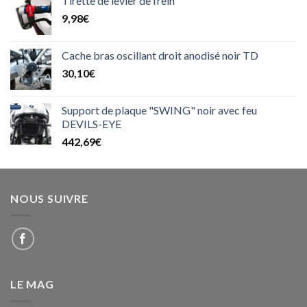
Tirette de levier de frein
9,98
€
Cache bras oscillant droit anodisé noir TD
30,10
€
Support de plaque "SWING" noir avec feu
DEVILS-EYE
442,69
€
NOUS SUIVRE
LE MAG