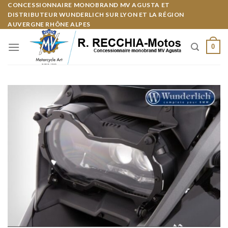
Skip
CONCESSIONNAIRE MONOBRAND MV AGUSTA ET
Panneau de gestion des cookies
DISTRIBUTEUR WUNDERLICH SUR LYON ET LA RÉGION
to
AUVERGNE RHÔNE ALPES
content
0