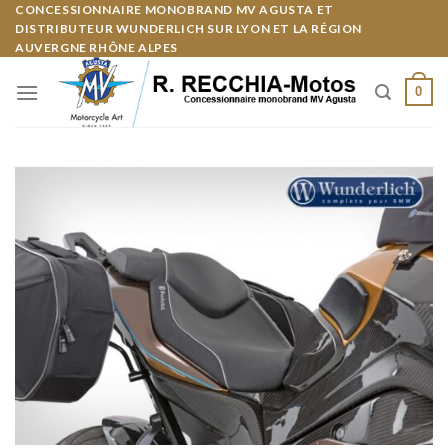
Skip
CONCESSIONNAIRE MONOBRAND MV AGUSTA ET
Panneau de gestion des cookies
DISTRIBUTEUR WUNDERLICH SUR LYON ET LA RÉGION
to
AUVERGNE RHÔNE ALPES
content
0