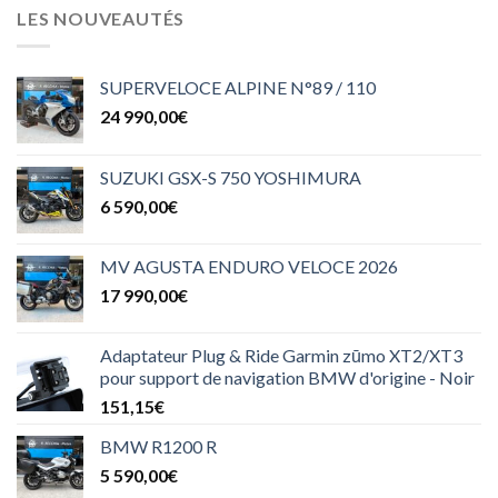
LES NOUVEAUTÉS
SUPERVELOCE ALPINE N°89 / 110
24 990,00
€
SUZUKI GSX-S 750 YOSHIMURA
6 590,00
€
MV AGUSTA ENDURO VELOCE 2026
17 990,00
€
Adaptateur Plug & Ride Garmin zūmo XT2/XT3
pour support de navigation BMW d'origine - Noir
151,15
€
BMW R1200 R
5 590,00
€