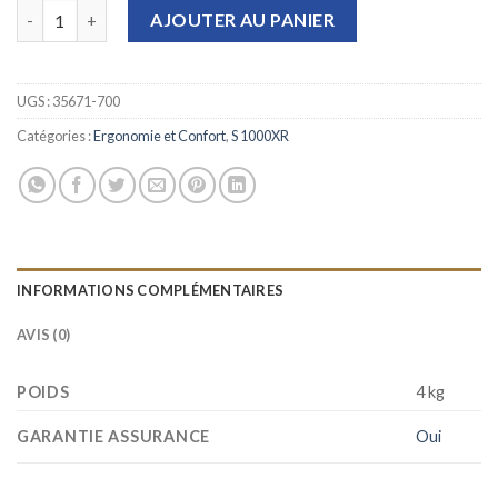
quantité de Selle bi-place haute chauffante Ergo confort noir
AJOUTER AU PANIER
UGS :
35671-700
Catégories :
Ergonomie et Confort
,
S 1000XR
INFORMATIONS COMPLÉMENTAIRES
AVIS (0)
POIDS
4 kg
GARANTIE ASSURANCE
Oui