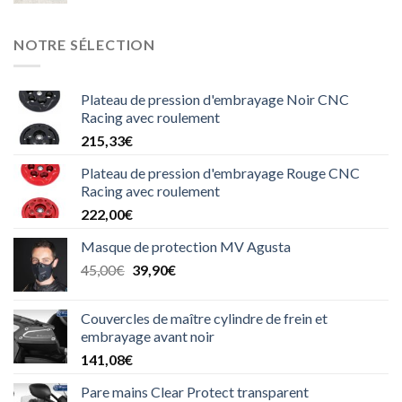
NOTRE SÉLECTION
Plateau de pression d'embrayage Noir CNC
Racing avec roulement
215,33
€
Plateau de pression d'embrayage Rouge CNC
Racing avec roulement
222,00
€
Masque de protection MV Agusta
Le
Le
45,00
€
39,90
€
prix
prix
initial
actuel
Couvercles de maître cylindre de frein et
était :
est :
embrayage avant noir
45,00€.
39,90€.
141,08
€
Pare mains Clear Protect transparent