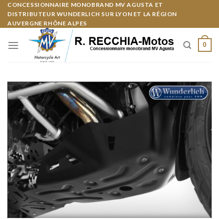
Skip
CONCESSIONNAIRE MONOBRAND MV AGUSTA ET
Panneau de gestion des cookies
DISTRIBUTEUR WUNDERLICH SUR LYON ET LA RÉGION
to
AUVERGNE RHÔNE ALPES
content
0