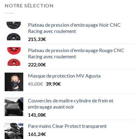
NOTRE SÉLECTION
Plateau de pression d'embrayage Noir CNC
Racing avec roulement
215,33
€
Plateau de pression d'embrayage Rouge CNC
Racing avec roulement
222,00
€
Masque de protection MV Agusta
Le
Le
45,00
€
39,90
€
prix
prix
initial
actuel
Couvercles de maître cylindre de frein et
était :
est :
embrayage avant noir
45,00€.
39,90€.
141,08
€
Pare mains Clear Protect transparent
161,24
€