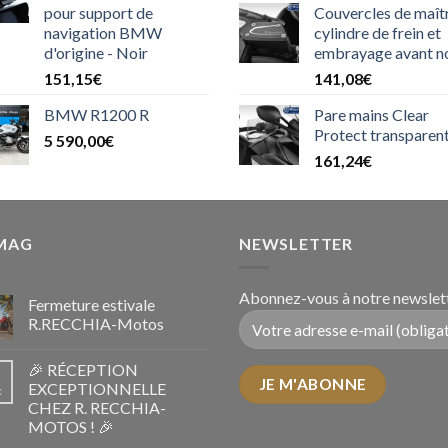
pour support de
Couvercles de maît
initial
actu
navigation BMW
cylindre de frein et
était :
est :
d'origine - Noir
embrayage avant n
45,00€.
39,
151,15
€
141,08
€
BMW R1200 R
Pare mains Clear
Protect transparen
5 590,00
€
161,24
€
 MAG
NEWSLETTER
Abonnez-vous à notre newslett
Fermeture estivale
R.RECCHIA-Motos
🎉 RÉCEPTION
EXCEPTIONNELLE
c
CHEZ R. RECCHIA-
MOTOS ! 🎉