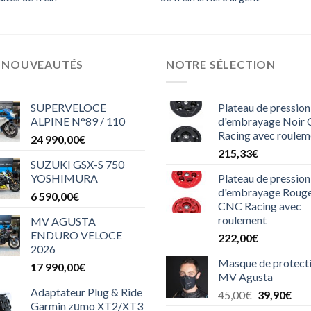
S NOUVEAUTÉS
NOTRE SÉLECTION
SUPERVELOCE
Plateau de pression
ALPINE N°89 / 110
d'embrayage Noir
Racing avec roulem
24 990,00
€
215,33
€
SUZUKI GSX-S 750
YOSHIMURA
Plateau de pression
d'embrayage Roug
6 590,00
€
CNC Racing avec
roulement
MV AGUSTA
ENDURO VELOCE
222,00
€
2026
Masque de protect
17 990,00
€
MV Agusta
Adaptateur Plug & Ride
Le
Le
45,00
€
39,90
€
Garmin zūmo XT2/XT3
prix
prix