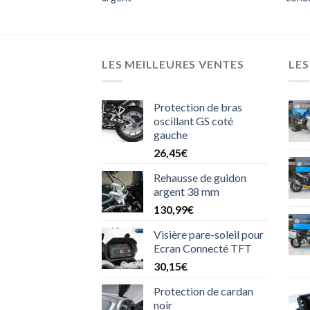
LES MEILLEURES VENTES
LE
Protection de bras
oscillant GS coté
gauche
26,45
€
Rehausse de guidon
argent 38 mm
130,99
€
Visière pare-soleil pour
Ecran Connecté TFT
30,15
€
Protection de cardan
noir