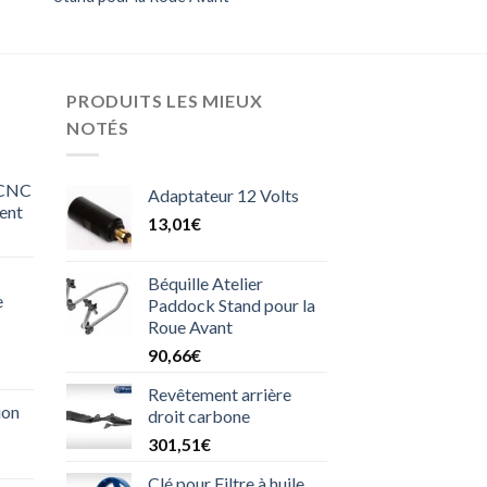
PRODUITS LES MIEUX
NOTÉS
 CNC
Adaptateur 12 Volts
ent
13,01
€
Béquille Atelier
e
Paddock Stand pour la
Roue Avant
90,66
€
Revêtement arrière
ion
droit carbone
301,51
€
Clé pour Filtre à huile