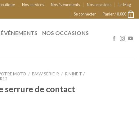
 boutique
Nos services
Nos événements
Nos occasions
Le Mag
Se connecter
Panier /
0,00
€
0
 ÉVÉNEMENTS
NOS OCCASIONS
VOTRE MOTO
/
BMW SÉRIE-R
/
R NINE T /
 R12
 serrure de contact