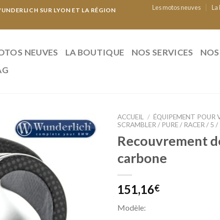
Les motos neuves
La
NDERLICH SUR LYON ET LA RÉGION
OTOS NEUVES
LA BOUTIQUE
NOS SERVICES
NOS
AG
ACCUEIL
/
ÉQUIPEMENT POUR 
SCRAMBLER / PURE / RACER / 5 /
Recouvrement de
carbone
151,16
€
Modèle: