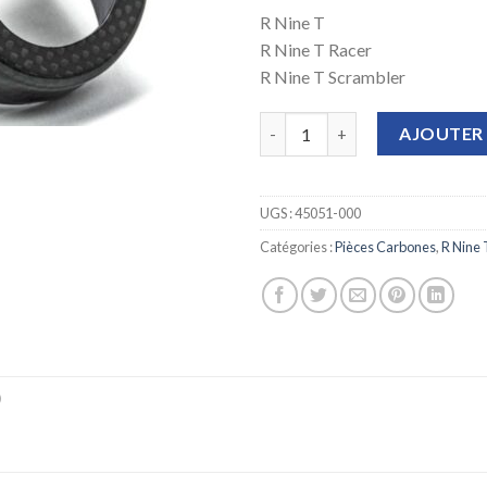
R Nine T
R Nine T Racer
R Nine T Scrambler
quantité de Recouvrement de 
AJOUTER 
UGS :
45051-000
Catégories :
Pièces Carbones
,
R Nine 
)