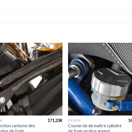
+
171,33
€
5
GN
DÉSIGN
ection carbone des
Couvercle de maitre cylindre
ites de frein
de frein arrière argent