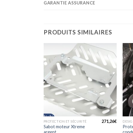
GARANTIE ASSURANCE
PRODUITS SIMILAIRES
+
+
241,01
€
271,26
€
PROTECTION ET SÉCURITÉ
DESI
Sabot moteur Xtreme
Prot
ar argent
argent
condu