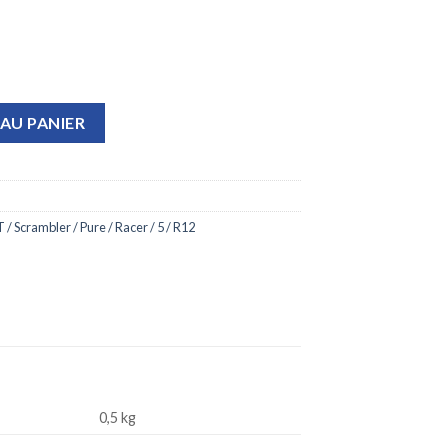
serrure de contact carbone
AU PANIER
T / Scrambler / Pure / Racer / 5 / R12
0,5 kg