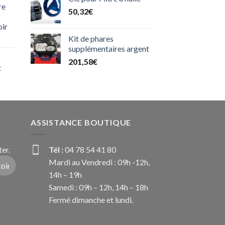
re
el
50,32
€
oir
90€.
Kit de phares
supplémentaires argent
201,58
€
t
ASSISTANCE BOUTIQUE
er.
Tél :
04 78 54 41 80
Mardi au Vendredi : 09h -12h,
14h – 19h
Samedi : 09h – 12h, 14h – 18h
Fermé dimanche et lundi.