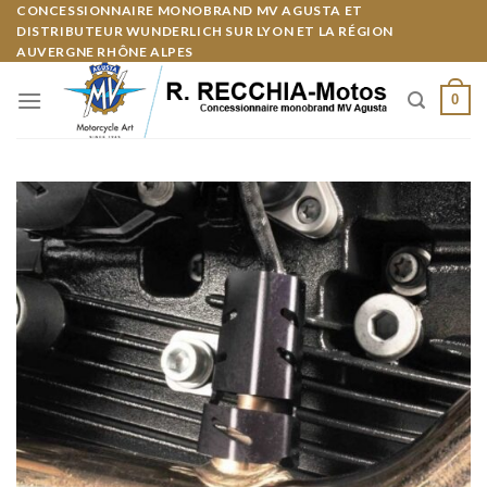
Skip
CONCESSIONNAIRE MONOBRAND MV AGUSTA ET
Panneau de gestion des cookies
DISTRIBUTEUR WUNDERLICH SUR LYON ET LA RÉGION
to
AUVERGNE RHÔNE ALPES
content
0