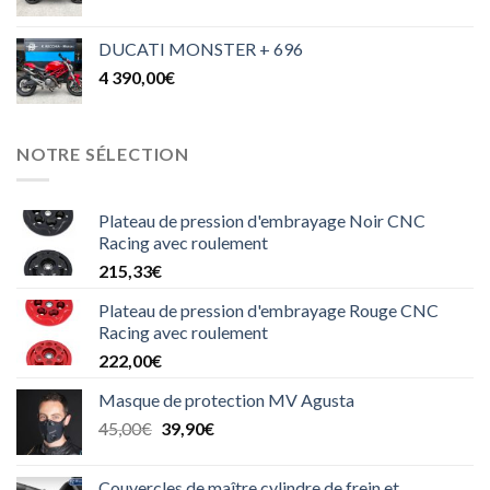
DUCATI MONSTER + 696
4 390,00
€
NOTRE SÉLECTION
Plateau de pression d'embrayage Noir CNC
Racing avec roulement
215,33
€
Plateau de pression d'embrayage Rouge CNC
Racing avec roulement
222,00
€
Masque de protection MV Agusta
Le
Le
45,00
€
39,90
€
prix
prix
initial
actuel
Couvercles de maître cylindre de frein et