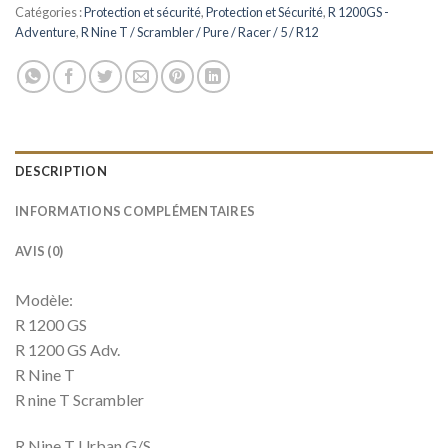
Catégories :
Protection et sécurité
,
Protection et Sécurité
,
R 1200GS -
Adventure
,
R Nine T / Scrambler / Pure / Racer / 5 / R12
DESCRIPTION
INFORMATIONS COMPLÉMENTAIRES
AVIS (0)
Modèle:
R 1200 GS
R 1200 GS Adv.
R Nine T
R nine T Scrambler
R Nine T Urban G/S