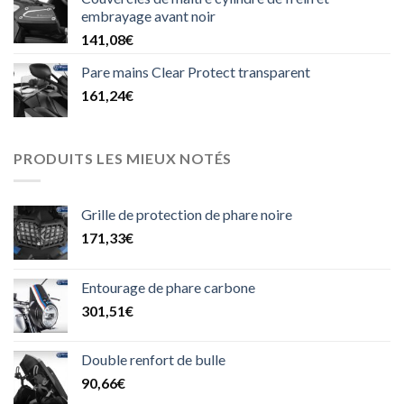
était :
est :
embrayage avant noir
45,00€.
39,90€.
141,08
€
Pare mains Clear Protect transparent
161,24
€
PRODUITS LES MIEUX NOTÉS
Grille de protection de phare noire
171,33
€
Entourage de phare carbone
301,51
€
Double renfort de bulle
90,66
€