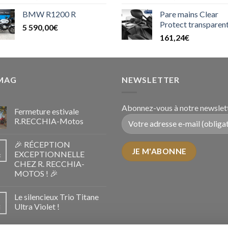
BMW R1200 R
Pare mains Clear
Protect transparen
5 590,00
€
161,24
€
 MAG
NEWSLETTER
Abonnez-vous à notre newslett
Fermeture estivale
R.RECCHIA-Motos
🎉 RÉCEPTION
EXCEPTIONNELLE
c
CHEZ R. RECCHIA-
MOTOS ! 🎉
Le silencieux Trio Titane
Ultra Violet !
i