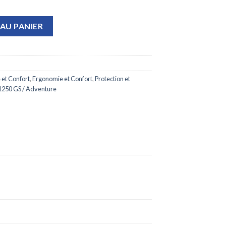
e de frein titane
AU PANIER
et Confort
,
Ergonomie et Confort
,
Protection et
1250 GS / Adventure