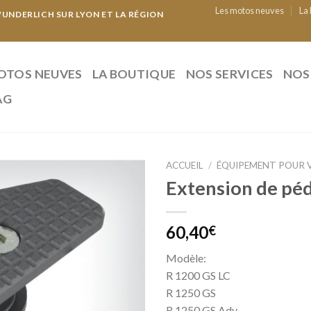
Les motos neuves
La
NDERLICH SUR LYON ET LA RÉGION
OTOS NEUVES
LA BOUTIQUE
NOS SERVICES
NOS
AG
ACCUEIL
/
ÉQUIPEMENT POUR 
Extension de péd
60,40
€
Modèle:
R 1200 GS LC
R 1250 GS
R 1250 GS Adv