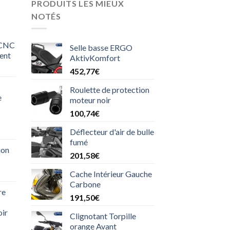
PRODUITS LES MIEUX
NOTÉS
 CNC
Selle basse ERGO
ent
AktivKomfort
452,77
€
Roulette de protection
e
moteur noir
100,74
€
Déflecteur d'air de bulle
fumé
ion
201,58
€
Cache Intérieur Gauche
Carbone
re
el
191,50
€
oir
90€.
Clignotant Torpille
orange Avant