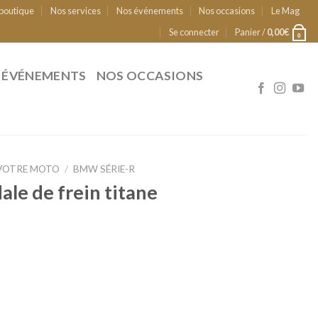
 boutique
Nos services
Nos événements
Nos occasions
Le Mag
Se connecter
Panier /
0,00
€
0
 ÉVÉNEMENTS
NOS OCCASIONS
VOTRE MOTO
/
BMW SÉRIE-R
ale de frein titane