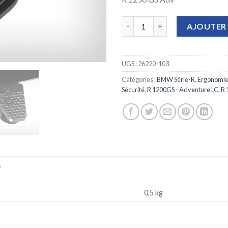
quantité de Extension de pédal
AJOUTER 
UGS :
26220-103
Catégories :
BMW Série-R
,
Ergonomie 
Sécurité
,
R 1200GS - Adventure LC
,
R 
)
0,5 kg