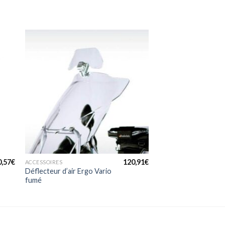
+
0,57
€
120,91
€
ACCESSOIRES
Déflecteur d’air Ergo Vario
fumé