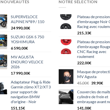
S NOUVEAUTÉS
NOTRE SÉLECTION
SUPERVELOCE
Plateau de pression
ALPINE N°89 / 110
d'embrayage Noir
Racing avec roulem
24 990,00
€
215,33
€
SUZUKI GSX-S 750
YOSHIMURA
Plateau de pression
d'embrayage Roug
6 590,00
€
CNC Racing avec
roulement
MV AGUSTA
ENDURO VELOCE
222,00
€
2026
Masque de protect
17 990,00
€
MV Agusta
Adaptateur Plug & Ride
Le
Le
45,00
€
39,90
€
Garmin zūmo XT2/XT3
prix
prix
pour support de
Couvercles de maît
initial
actu
navigation BMW
cylindre de frein et
était :
est :
d'origine - Noir
embrayage avant n
45,00€.
39,
151,15
€
141,08
€