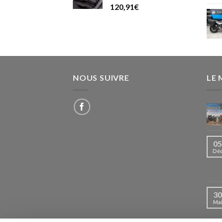
120,91
€
NOUS SUIVRE
LE
05
Dé
30
Ma