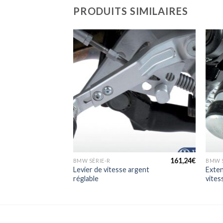
PRODUITS SIMILAIRES
+
+
90,66
€
161,24
€
BMW SÉRIE-R
BMW S
n argent
Levier de vitesse argent
Exten
réglable
vites