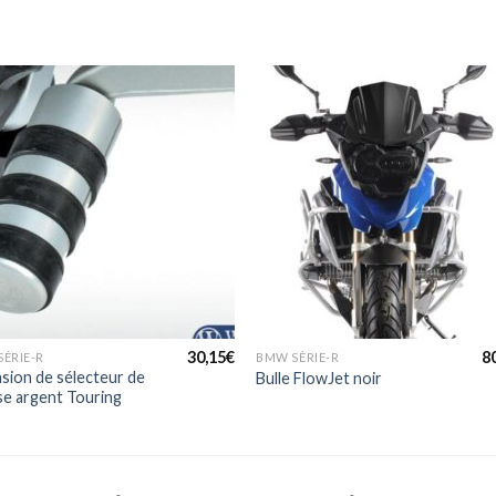
+
30,15
€
8
ÉRIE-R
BMW SÉRIE-R
sion de sélecteur de
Bulle FlowJet noir
se argent Touring