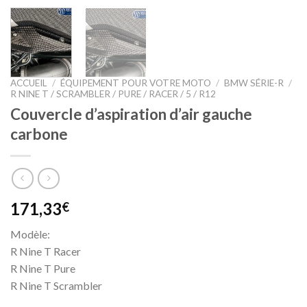
ACCUEIL
/
ÉQUIPEMENT POUR VOTRE MOTO
/
BMW SÉRIE-R
/
R NINE T / SCRAMBLER / PURE / RACER / 5 / R12
Couvercle d’aspiration d’air gauche
carbone
171,33
€
Modèle:
R Nine T Racer
R Nine T Pure
R Nine T Scrambler