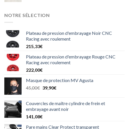
NOTRE SÉLECTION
Plateau de pression d'embrayage Noir CNC
Racing avec roulement
215,33
€
Plateau de pression d'embrayage Rouge CNC
Racing avec roulement
222,00
€
Masque de protection MV Agusta
Le
Le
45,00
€
39,90
€
prix
prix
initial
actuel
Couvercles de maître cylindre de frein et
était :
est :
embrayage avant noir
45,00€.
39,90€.
141,08
€
Pare mains Clear Protect transparent