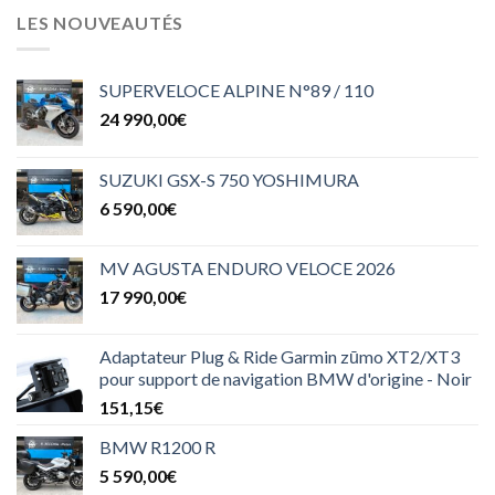
LES NOUVEAUTÉS
SUPERVELOCE ALPINE N°89 / 110
24 990,00
€
SUZUKI GSX-S 750 YOSHIMURA
6 590,00
€
MV AGUSTA ENDURO VELOCE 2026
17 990,00
€
Adaptateur Plug & Ride Garmin zūmo XT2/XT3
pour support de navigation BMW d'origine - Noir
151,15
€
BMW R1200 R
5 590,00
€