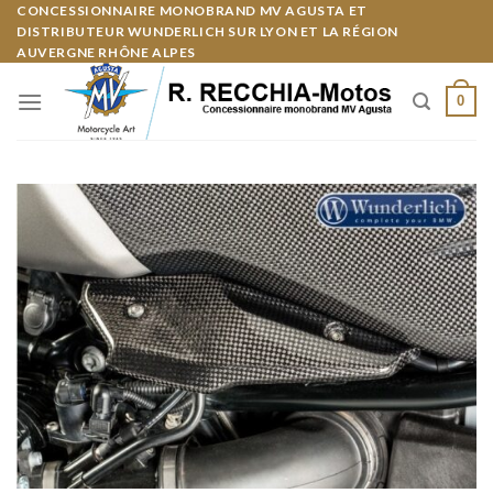
Skip
CONCESSIONNAIRE MONOBRAND MV AGUSTA ET
Panneau de gestion des cookies
DISTRIBUTEUR WUNDERLICH SUR LYON ET LA RÉGION
to
AUVERGNE RHÔNE ALPES
content
0